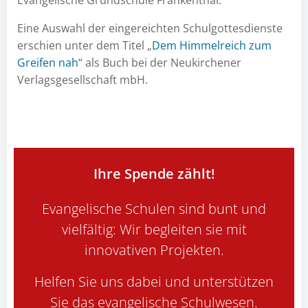
Evangelische Grundschule Frankenthal.
Eine Auswahl der eingereichten Schulgottesdienste
erschien unter dem Titel „
Dem Himmelreich zum
Greifen nah
“ als Buch bei der Neukirchener
Verlagsgesellschaft mbH.
Ihre Spende zählt!
Evangelische Schulen sind bunt und
vielfältig: Wir begleiten sie mit
innovativen Projekten.
Helfen Sie uns dabei und unterstützen
Sie das evangelische Schulwesen.