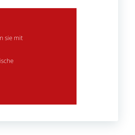
n sie mit
ische