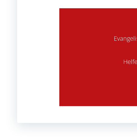
Evangeli
Helf