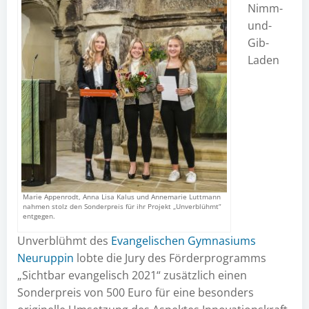
Nimm-
und-
Gib-
Laden
Marie Appenrodt, Anna Lisa Kalus und Annemarie Luttmann
nahmen stolz den Sonderpreis für ihr Projekt „Unverblühmt“
entgegen.
Unverblühmt des
Evangelischen Gymnasiums
Neuruppin
lobte die Jury des Förderprogramms
„Sichtbar evangelisch 2021“ zusätzlich einen
Sonderpreis von 500 Euro für eine besonders