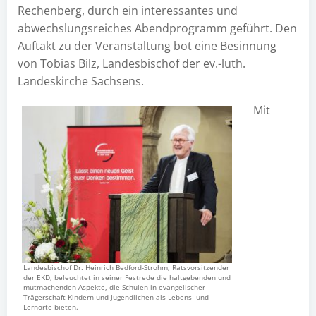
Rechenberg, durch ein interessantes und
abwechslungsreiches Abendprogramm geführt. Den
Auftakt zu der Veranstaltung bot eine Besinnung
von Tobias Bilz, Landesbischof der ev.-luth.
Landeskirche Sachsens.
Mit
Landesbischof Dr. Heinrich Bedford-Strohm, Ratsvorsitzender
der EKD, beleuchtet in seiner Festrede die haltgebenden und
mutmachenden Aspekte, die Schulen in evangelischer
Trägerschaft Kindern und Jugendlichen als Lebens- und
Lernorte bieten.