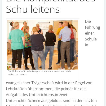
Schulleitens
Die
Führung
einer
Schule
in
Die Rolle von Schulleitungen ist es, zu steuern und nicht
selbst zu rudern.
evangelischer Trägerschaft wird in der Regel von
Lehrkräften übernommen, die primär für die
Aufgabe des Unterrichtens in zwei
Unterrichtsfächern ausgebildet sind. In den letzten