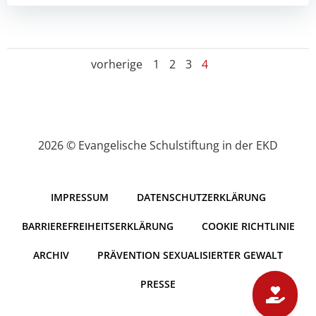
Posts
Posts
Page
Page
Page
Page
vorherige
1
2
3
4
navigation
navigation
2026 © Evangelische Schulstiftung in der EKD
IMPRESSUM
DATENSCHUTZERKLÄRUNG
BARRIEREFREIHEITSERKLÄRUNG
COOKIE RICHTLINIE
ARCHIV
PRÄVENTION SEXUALISIERTER GEWALT
PRESSE