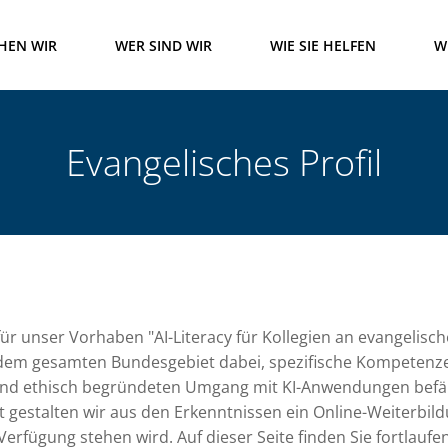
HEN WIR
WER SIND WIR
WIE SIE HELFEN
W
Evangelisches Profil
für unser Vorhaben "AI-Literacy für Kollegien an evangelisc
 dem gesamten Bundesgebiet dabei, spezifische Kompetenze
und ethisch begründeten Umgang mit KI-Anwendungen befäh
 gestalten wir aus den Erkenntnissen ein Online-Weiterbildu
erfügung stehen wird. Auf dieser Seite finden Sie fortlaufe