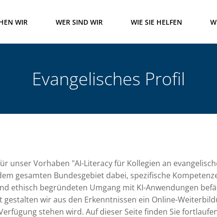
HEN WIR
WER SIND WIR
WIE SIE HELFEN
W
Evangelisches Profil
für unser Vorhaben "AI-Literacy für Kollegien an evangelisc
 dem gesamten Bundesgebiet dabei, spezifische Kompetenze
und ethisch begründeten Umgang mit KI-Anwendungen befäh
 gestalten wir aus den Erkenntnissen ein Online-Weiterbildu
erfügung stehen wird. Auf dieser Seite finden Sie fortlaufe